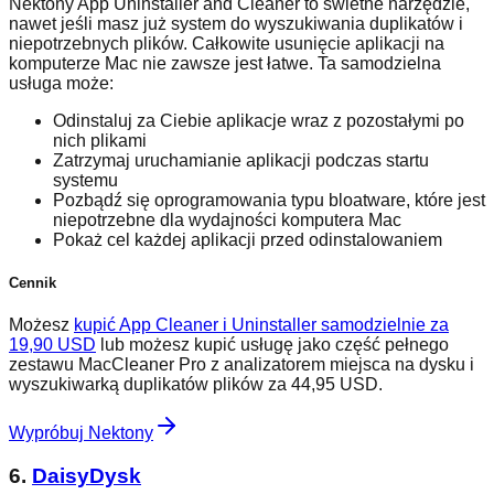
Nektony App Uninstaller and Cleaner to świetne narzędzie,
nawet jeśli masz już system do wyszukiwania duplikatów i
niepotrzebnych plików. Całkowite usunięcie aplikacji na
komputerze Mac nie zawsze jest łatwe. Ta samodzielna
usługa może:
Odinstaluj za Ciebie aplikacje wraz z pozostałymi po
nich plikami
Zatrzymaj uruchamianie aplikacji podczas startu
systemu
Pozbądź się oprogramowania typu bloatware, które jest
niepotrzebne dla wydajności komputera Mac
Pokaż cel każdej aplikacji przed odinstalowaniem
Cennik
Możesz
kupić App Cleaner i Uninstaller samodzielnie za
19,90 USD
lub możesz kupić usługę jako część pełnego
zestawu MacCleaner Pro z analizatorem miejsca na dysku i
wyszukiwarką duplikatów plików za 44,95 USD.
Wypróbuj Nektony
6.
DaisyDysk