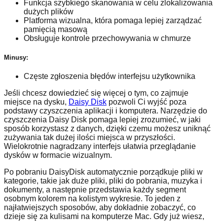
Funkcja szybkiego skanowania w celu zlokalizowania
dużych plików
Platforma wizualna, która pomaga lepiej zarządzać
pamięcią masową
Obsługuje kontrole przechowywania w chmurze
Minusy:
Częste zgłoszenia błędów interfejsu użytkownika
Jeśli chcesz dowiedzieć się więcej o tym, co zajmuje
miejsce na dysku,
Daisy Disk
pozwoli Ci wyjść poza
podstawy czyszczenia aplikacji i komputera. Narzędzie do
czyszczenia Daisy Disk pomaga lepiej zrozumieć, w jaki
sposób korzystasz z danych, dzięki czemu możesz uniknąć
zużywania tak dużej ilości miejsca w przyszłości.
Wielokrotnie nagradzany interfejs ułatwia przeglądanie
dysków w formacie wizualnym.
Po pobraniu DaisyDisk automatycznie porządkuje pliki w
kategorie, takie jak duże pliki, pliki do pobrania, muzyka i
dokumenty, a następnie przedstawia każdy segment
osobnym kolorem na kolistym wykresie. To jeden z
najłatwiejszych sposobów, aby dokładnie zobaczyć, co
dzieje się za kulisami na komputerze Mac. Gdy już wiesz,