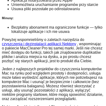
Aplikacja notaryzowana przez Apple
Uniemożliwia uruchamianie programów przy starcie
Usuwa pliki pozostałe po odinstalowaniu
Minusy:
Bezpłatny abonament ma ograniczone funkcje — tylko
lokalizuje aplikacje i ich nie usuwa
Powyżej wspomnieliśmy o zaletach narzędzia do
czyszczenia i dezinstalacji aplikacji Nektony
, wspominając
o pakiecie MacCleaner Pro tej samej marki. Jeśli nie chcesz
mieć dostępu do funkcji, takich jak znajdowanie duplikatów
plików i analiza miejsca na dysku, a po prostu chcesz
pozbyć się starych aplikacji, jest to produkt dla Ciebie.
Jeden z najlepszych projektów do czyszczenia komputerów
Mac na rynku pod względem prostoty i dostępności, usługa
może łatwo wyśledzić aplikacje, których nie potrzebujesz na
komputerze Mac i usunąć je bezpiecznie i całkowicie (bez
pozostawienia bałaganu). Możesz również skorzystać z
usługi, aby usunąć pozostałości z aplikacji, wyłączyć
niektóre programy startowe, które mogą spowolnić działanie,
oraz zarządzać rozszerzeniami przeglądarki.