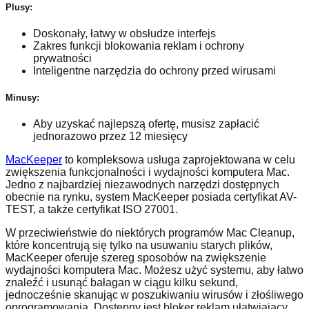
Plusy:
Doskonały, łatwy w obsłudze interfejs
Zakres funkcji blokowania reklam i ochrony
prywatności
Inteligentne narzędzia do ochrony przed wirusami
Minusy:
Aby uzyskać najlepszą ofertę, musisz zapłacić
jednorazowo przez 12 miesięcy
MacKeeper
to kompleksowa usługa zaprojektowana w celu
zwiększenia funkcjonalności i wydajności komputera Mac.
Jedno z najbardziej niezawodnych narzędzi dostępnych
obecnie na rynku, system MacKeeper posiada certyfikat AV-
TEST, a także certyfikat ISO 27001.
W przeciwieństwie do niektórych programów Mac Cleanup,
które koncentrują się tylko na usuwaniu starych plików,
MacKeeper oferuje szereg sposobów na zwiększenie
wydajności komputera Mac. Możesz użyć systemu, aby łatwo
znaleźć i usunąć bałagan w ciągu kilku sekund,
jednocześnie skanując w poszukiwaniu wirusów i złośliwego
oprogramowania. Dostępny jest bloker reklam ułatwiający