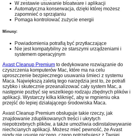
W zestawie usuwanie bloatware i aplikacji
Automatyczna konserwacja, dzięki której możesz
zapomnieć o sprzątaniu
Pomaga kontrolować zużycie energii
Minusy:
Powiadomienia potrafią być przytłaczające
Nie jest kompatybilny ze starszymi urządzeniami i
systemem operacyjnym
Avast Cleanup Premium
to dedykowane rozwiązanie do
czyszczenia komputerów Mac, które ma na celu
uproszczenie bezpiecznego usuwania śmieci z systemu
Maca. Największą zaletą tego narzędzia jest to, że potrafi
szybko i skutecznie przeanalizować cały system Mac, a
następnie pozbyć się wszelkiego rodzaju zbędnych plików i
aplikacji. Wystarczy kilka kliknięć, aby w mgnieniu oka
przejść do lepiej działającego środowiska Maca.
Avast Cleanup Premium obsługuje takie rzeczy, jak
znajdowanie zduplikowanych treści i ukrytych
niepotrzebnych plików, a także umożliwia odinstalowywanie
niechcianych aplikacji. Możesz mieć pewność, że Avast
nigdy nie usunie niczego, czego potrzebujesz z Twojej