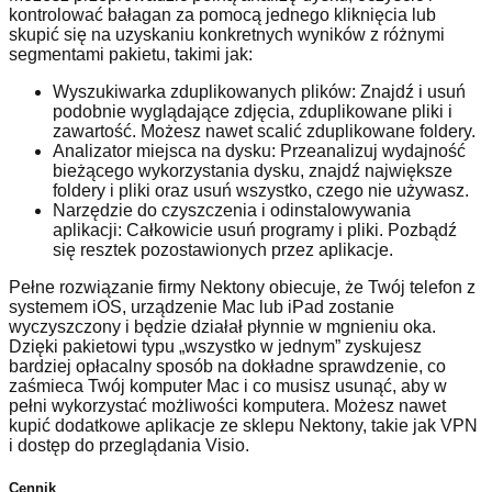
kontrolować bałagan za pomocą jednego kliknięcia lub
skupić się na uzyskaniu konkretnych wyników z różnymi
segmentami pakietu, takimi jak:
Wyszukiwarka zduplikowanych plików: Znajdź i usuń
podobnie wyglądające zdjęcia, zduplikowane pliki i
zawartość. Możesz nawet scalić zduplikowane foldery.
Analizator miejsca na dysku: Przeanalizuj wydajność
bieżącego wykorzystania dysku, znajdź największe
foldery i pliki oraz usuń wszystko, czego nie używasz.
Narzędzie do czyszczenia i odinstalowywania
aplikacji: Całkowicie usuń programy i pliki. Pozbądź
się resztek pozostawionych przez aplikacje.
Pełne rozwiązanie firmy Nektony obiecuje, że Twój telefon z
systemem iOS, urządzenie Mac lub iPad zostanie
wyczyszczony i będzie działał płynnie w mgnieniu oka.
Dzięki pakietowi typu „wszystko w jednym” zyskujesz
bardziej opłacalny sposób na dokładne sprawdzenie, co
zaśmieca Twój komputer Mac i co musisz usunąć, aby w
pełni wykorzystać możliwości komputera. Możesz nawet
kupić dodatkowe aplikacje ze sklepu Nektony, takie jak VPN
i dostęp do przeglądania Visio.
Ce
nnik