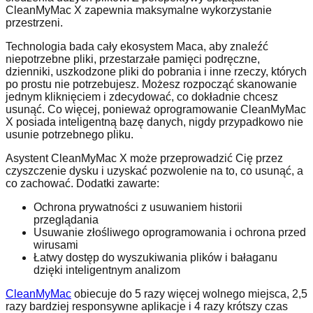
CleanMyMac X zapewnia maksymalne wykorzystanie
przestrzeni.
Technologia bada cały ekosystem Maca, aby znaleźć
niepotrzebne pliki, przestarzałe pamięci podręczne,
dzienniki, uszkodzone pliki do pobrania i inne rzeczy, których
po prostu nie potrzebujesz. Możesz rozpocząć skanowanie
jednym kliknięciem i zdecydować, co dokładnie chcesz
usunąć. Co więcej, ponieważ oprogramowanie CleanMyMac
X posiada inteligentną bazę danych, nigdy przypadkowo nie
usunie potrzebnego pliku.
Asystent CleanMyMac X może przeprowadzić Cię przez
czyszczenie dysku i uzyskać pozwolenie na to, co usunąć, a
co zachować. Dodatki zawarte:
Ochrona prywatności z usuwaniem historii
przeglądania
Usuwanie złośliwego oprogramowania i ochrona przed
wirusami
Łatwy dostęp do wyszukiwania plików i bałaganu
dzięki inteligentnym analizom
CleanMyMac
obiecuje do 5 razy więcej wolnego miejsca, 2,5
razy bardziej responsywne aplikacje i 4 razy krótszy czas