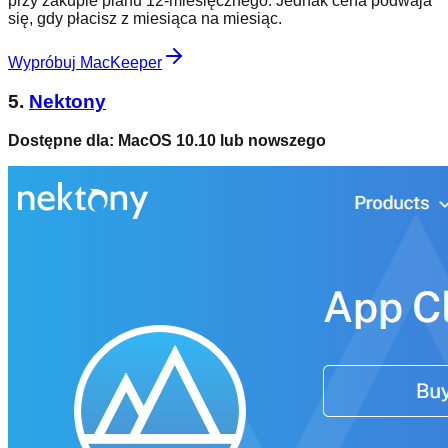
przy zakupie planu 12-miesięcznego. Jednak cena podwaja
się, gdy płacisz z miesiąca na miesiąc.
Wypróbuj MacKeeper
5.
Nektony
Dostępne dla: MacOS 10.10 lub nowszego