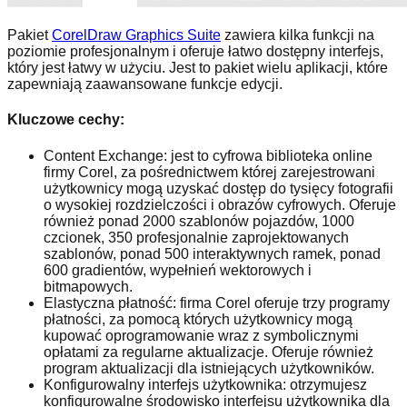
Pakiet
CorelDraw Graphics Suite
zawiera kilka funkcji na
poziomie profesjonalnym i oferuje łatwo dostępny interfejs,
który jest łatwy w użyciu. Jest to pakiet wielu aplikacji, które
zapewniają zaawansowane funkcje edycji.
Kluczowe cechy:
Content Exchange: jest to cyfrowa biblioteka online
firmy Corel, za pośrednictwem której zarejestrowani
użytkownicy mogą uzyskać dostęp do tysięcy fotografii
o wysokiej rozdzielczości i obrazów cyfrowych. Oferuje
również ponad 2000 szablonów pojazdów, 1000
czcionek, 350 profesjonalnie zaprojektowanych
szablonów, ponad 500 interaktywnych ramek, ponad
600 gradientów, wypełnień wektorowych i
bitmapowych.
Elastyczna płatność: firma Corel oferuje trzy programy
płatności, za pomocą których użytkownicy mogą
kupować oprogramowanie wraz z symbolicznymi
opłatami za regularne aktualizacje. Oferuje również
program aktualizacji dla istniejących użytkowników.
Konfigurowalny interfejs użytkownika: otrzymujesz
konfigurowalne środowisko interfejsu użytkownika dla