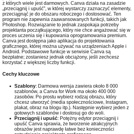
z których wiele jest darmowych. Canva działa na zasadzie
„przeciągnij i upuść”, w której wystarczy zaznaczyć elementy,
przeciągnąć je do obszaru roboczego i dostosować. Ten
program nie zapewnia zaawansowanych funkcji, takich jak
Photoshop. Rozwiązanie to jednak zaspokaja potrzeby
projektanta początkującego, który nie chce angażować się w
proces uczenia się i kupowania oprogramowania premium.
Canva jest dostępna jako aplikacja do projektowania
graficznego, której można używać na urządzeniach Apple i
Android. Podstawowe funkcje w serwisie Canva są
bezpłatne; zostaniesz jednak obciążony, jeśli zechcesz
korzystać z większej liczby funkcji.
Cechy kluczowe
Szablony
: Darmowa wersja zawiera około 8 000
szablonów, a Canva for Work ma około 400 000
zasobów. Po prostu wybierz rodzaj obrazu, który
chcesz utworzyć (media społecznościowe, Instagram,
plakat, obraz na blogu itp.). Następnie wybierz jeden z
gotowych szablonów i dostosuj go do woli.
Przeciągnij i upuść
: Potężny edytor przeciągnij i
upuść Canva sprawia, że ​​tworzenie atrakcyjnych
obrazów jest naprawdę łatwe bez konieczności