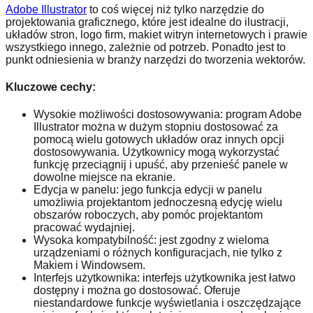
Adobe Illustrator
to coś więcej niż tylko narzędzie do
projektowania graficznego, które jest idealne do ilustracji,
układów stron, logo firm, makiet witryn internetowych i prawie
wszystkiego innego, zależnie od potrzeb. Ponadto jest to
punkt odniesienia w branży narzędzi do tworzenia wektorów.
Kluczowe cechy:
Wysokie możliwości dostosowywania: program Adobe
Illustrator można w dużym stopniu dostosować za
pomocą wielu gotowych układów oraz innych opcji
dostosowywania. Użytkownicy mogą wykorzystać
funkcję przeciągnij i upuść, aby przenieść panele w
dowolne miejsce na ekranie.
Edycja w panelu: jego funkcja edycji w panelu
umożliwia projektantom jednoczesną edycję wielu
obszarów roboczych, aby pomóc projektantom
pracować wydajniej.
Wysoka kompatybilność: jest zgodny z wieloma
urządzeniami o różnych konfiguracjach, nie tylko z
Makiem i Windowsem.
Interfejs użytkownika: interfejs użytkownika jest łatwo
dostępny i można go dostosować. Oferuje
niestandardowe funkcje wyświetlania i oszczędzające