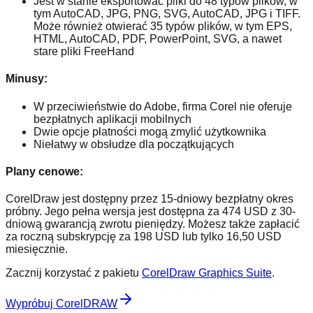
Jest w stanie eksportować pliki do 48 typów plików, w
tym AutoCAD, JPG, PNG, SVG, AutoCAD, JPG i TIFF.
Może również otwierać 35 typów plików, w tym EPS,
HTML, AutoCAD, PDF, PowerPoint, SVG, a nawet
stare pliki FreeHand
Minusy:
W przeciwieństwie do Adobe, firma Corel nie oferuje
bezpłatnych aplikacji mobilnych
Dwie opcje płatności mogą zmylić użytkownika
Niełatwy w obsłudze dla początkujących
Plany cenowe:
CorelDraw jest dostępny przez 15-dniowy bezpłatny okres
próbny. Jego pełna wersja jest dostępna za 474 USD z 30-
dniową gwarancją zwrotu pieniędzy. Możesz także zapłacić
za roczną subskrypcję za 198 USD lub tylko 16,50 USD
miesięcznie.
Zacznij korzystać z pakietu
CorelDraw Graphics Suite
.
Wypróbuj CorelDRAW