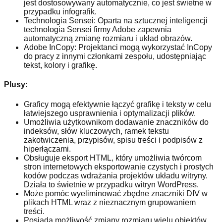
jest dostosowywany automatycznie, co jest świetne w
przypadku infografik.
Technologia Sensei: Oparta na sztucznej inteligencji
technologia Sensei firmy Adobe zapewnia
automatyczną zmianę rozmiaru i układ obrazów.
Adobe InCopy: Projektanci mogą wykorzystać InCopy
do pracy z innymi członkami zespołu, udostępniając
tekst, kolory i grafikę.
Plusy:
Graficy mogą efektywnie łączyć grafikę i teksty w celu
łatwiejszego usprawnienia i optymalizacji plików.
Umożliwia użytkownikom dodawanie znaczników do
indeksów, słów kluczowych, ramek tekstu
zakotwiczenia, przypisów, spisu treści i podpisów z
hiperłączami.
Obsługuje eksport HTML, który umożliwia twórcom
stron internetowych eksportowanie czystych i prostych
kodów podczas wdrażania projektów układu witryny.
Działa to świetnie w przypadku witryn WordPress.
Może pomóc wyeliminować zbędne znaczniki DIV w
plikach HTML wraz z nieznacznym grupowaniem
treści.
Posiada możliwość zmiany rozmiaru wielu obiektów